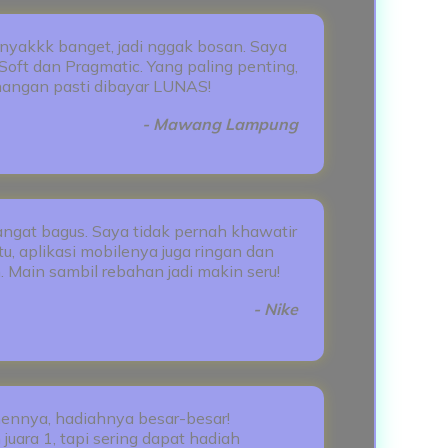
nyakkk banget, jadi nggak bosan. Saya
Soft dan Pragmatic. Yang paling penting,
nangan pasti dibayar LUNAS!
- Mawang Lampung
gat bagus. Saya tidak pernah khawatir
tu, aplikasi mobilenya juga ringan dan
. Main sambil rebahan jadi makin seru!
- Nike
mennya, hadiahnya besar-besar!
uara 1, tapi sering dapat hadiah