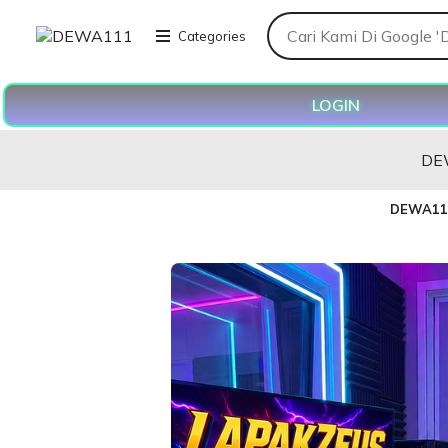
Skip
Search
to
DEWA111
Categories
for
Content
items
or
shops
LOGIN
DE
DEWA11