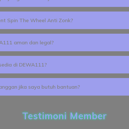
nt Spin The Wheel Anti Zonk?
A111 aman dan legal?
rsedia di DEWA111?
anggan jika saya butuh bantuan?
Testimoni Member