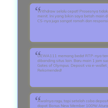
Withdraw selalu cepat! Prosesnya tidak
menit. Ini yang bikin saya betah main
CS-nya juga sangat ramah dan responsi
DEWA111 memang beda! RTP-nya teras
dibanding situs lain. Baru main 1 jam s
Gates of Olympus. Deposit via e-walle
Rekomended!
Awalnya ragu, tapi setelah coba deposit
dapat Bonus New Member 100%! Aturan 